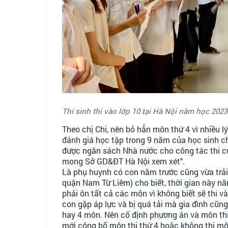
Thí sinh thi vào lớp 10 tại Hà Nội năm học 2023
Theo chị Chi, nên bỏ hẳn môn thứ 4 vì nhiều l
đánh giá học tập trong 9 năm của học sinh chu
được ngân sách Nhà nước cho công tác thi cử
mong Sở GD&ĐT Hà Nội xem xét".
Là phụ huynh có con năm trước cũng vừa trải
quận Nam Từ Liêm) cho biết, thời gian này nă
phải ôn tất cả các môn vì không biết sẽ thi 
con gặp áp lực và bị quá tải mà gia đình cũng
hay 4 môn. Nên cố định phương án và môn thi
mới công bố môn thi thứ 4 hoặc không thi mô