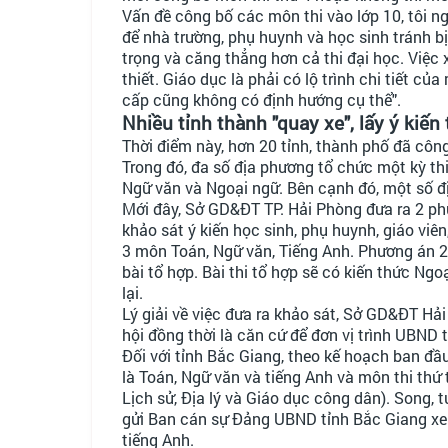
Vấn đề công bố các môn thi vào lớp 10, tôi 
để nhà trường, phụ huynh và học sinh tránh bị 
trọng và căng thẳng hơn cả thi đại học. Việc
thiết. Giáo dục là phải có lộ trình chi tiết c
cấp cũng không có định hướng cụ thể".
Nhiều tỉnh thành "quay xe", lấy ý kiến
Thời điểm này, hơn 20 tỉnh, thành phố đã cô
Trong đó, đa số địa phương tổ chức một kỳ thi 
Ngữ văn và Ngoại ngữ. Bên cạnh đó, một số đ
Mới đây, Sở GD&ĐT TP. Hải Phòng đưa ra 2 phư
khảo sát ý kiến học sinh, phụ huynh, giáo viên,
3 môn Toán, Ngữ văn, Tiếng Anh. Phương án 2 
bài tổ hợp. Bài thi tổ hợp sẽ có kiến thức N
lại.
Lý giải về việc đưa ra khảo sát, Sở GD&ĐT Hả
hội đồng thời là căn cứ để đơn vị trình UBND
Đối với tỉnh Bắc Giang, theo kế hoạch ban đầu
là Toán, Ngữ văn và tiếng Anh và môn thi thứ 
Lịch sử, Địa lý và Giáo dục công dân). Song,
gửi Ban cán sự Đảng UBND tỉnh Bắc Giang xe
tiếng Anh.