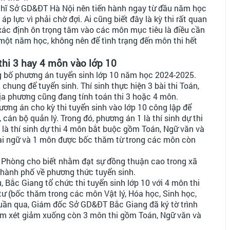
nghĩ Sở GD&ĐT Hà Nội nên tiến hành ngay từ đầu năm học
áp lực vì phải chờ đợi. Ai cũng biết đây là kỳ thi rất quan
 xác định ôn trọng tâm vào các môn mục tiêu là điều cần
ủa một năm học, không nên để tình trạng đến môn thi hết
 thi 3 hay 4 môn vào lớp 10
ng bố phương án tuyển sinh lớp 10 năm học 2024-2025.
chung để tuyển sinh. Thí sinh thực hiện 3 bài thi Toán,
ịa phương cũng đang tính toán thi 3 hoặc 4 môn.
ơng án cho kỳ thi tuyển sinh vào lớp 10 công lập để
 cán bộ quản lý. Trong đó, phương án 1 là thí sinh dự thi
là thí sinh dự thi 4 môn bắt buộc gồm Toán, Ngữ văn và
goại ngữ và 1 môn được bốc thăm từ trong các môn còn
i Phòng cho biết nhằm đạt sự đồng thuận cao trong xã
 thành phố về phương thức tuyển sinh.
, Bắc Giang tổ chức thi tuyển sinh lớp 10 với 4 môn thi
tư (bốc thăm trong các môn Vật lý, Hóa học, Sinh học,
 tuần qua, Giám đốc Sở GD&ĐT Bắc Giang đã ký tờ trình
m xét giảm xuống còn 3 môn thi gồm Toán, Ngữ văn và