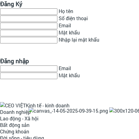
Đăng Ký
Họ tên
Số điện thoại
Email
Mật khẩu
Nhập lại mật khẩu
Đăng nhập
Email
Mật khẩu
Kinh tế - kinh doanh
Doanh nghiệp
Lao động - Xã hội
Bất động sản
Chứng khoán
Đời sống - tiêu dùng