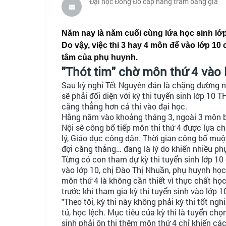
Đại học Đông Đô cấp hàng trăm bằng giả
Năm nay là năm cuối cùng lứa học sinh lớp
Do vậy, việc thi 3 hay 4 môn để vào lớp 1
tâm của phụ huynh.
"Thót tim" chờ môn thứ 4 vào 
Sau kỳ nghỉ Tết Nguyên đán là chặng đường nư
sẽ phải đối diện với kỳ thi tuyển sinh lớp 10 T
căng thẳng hơn cả thi vào đại học.
Hằng năm vào khoảng tháng 3, ngoài 3 môn 
Nội sẽ công bố tiếp môn thi thứ 4 được lựa ch
lý, Giáo dục công dân. Thời gian công bố muộn
đợi căng thẳng… đang là lý do khiến nhiều 
Từng có con tham dự kỳ thi tuyển sinh lớp 10
vào lớp 10, chị Đào Thị Nhuần, phụ huynh họ
môn thứ 4 là không cần thiết vì thực chất học
trước khi tham gia kỳ thi tuyển sinh vào lớp 1
"Theo tôi, kỳ thi này không phải kỳ thi tốt ng
tủ, học lệch. Mục tiêu của kỳ thi là tuyển ch
sinh phải ôn thi thêm môn thứ 4 chỉ khiến cá