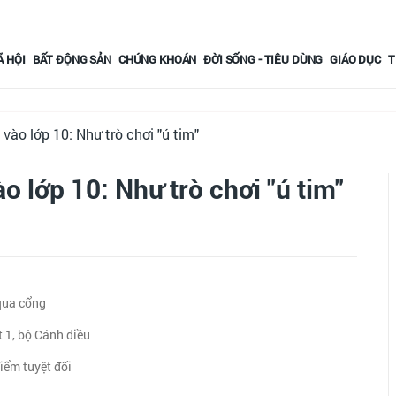
Ã HỘI
BẤT ĐỘNG SẢN
CHỨNG KHOÁN
ĐỜI SỐNG - TIÊU DÙNG
GIÁO DỤC
T
vào lớp 10: Như trò chơi "ú tim"
o lớp 10: Như trò chơi "ú tim"
qua cổng
t 1, bộ Cánh diều
iểm tuyệt đối