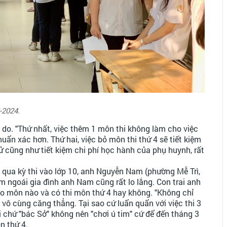
-2024.
ý do. "Thứ nhất, việc thêm 1 môn thi không làm cho việc
ẩn xác hơn. Thứ hai, việc bỏ môn thi thứ 4 sẽ tiết kiệm
 cũng như tiết kiệm chi phí học hành của phụ huynh, rất
 qua kỳ thi vào lớp 10, anh Nguyễn Nam (phường Mễ Trì,
m ngoái gia đình anh Nam cũng rất lo lắng. Con trai anh
vào môn nào và có thi môn thứ 4 hay không. "Không chỉ
 vô cùng căng thẳng. Tại sao cứ luẩn quẩn với việc thi 3
 chứ "bác Sở" không nên "chơi ú tim" cứ để đến tháng 3
n thứ 4.