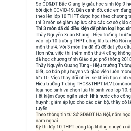
Sở GD&ĐT Bắc Giang lý giải, học sinh lớp 9 
bởi dịch COVID-19. Bên cạnh đó, các em đang
theo lên lớp 10 THPT được học theo chương tr
thi 3 môn sẽ giảm áp lực cho các cơ sở giáo 
Thi 3 môn đã đủ điều kiện để phân loại học si
Thầy Nguyễn Xuân Khang - Hiệu trưởng Trường
vào lớp 10 trường THPT công lập tại Hà Nội 
môn thứ 4. Với 3 môn thi đã đủ để đạt yêu cầu 
Hơn nữa, việc thi thêm môn thứ 4 cũng không
đã học chương trình Giáo dục phổ thông 2018
Thầy Nguyễn Quang Tùng - Hiệu trưởng Trư
biết, cơ bản phụ huynh và giáo viên luôn mon
lớp 10. Việc thay đổi nhiều sẽ khiến học sinh 
Hiệu trưởng Trường THCS&THPT M.V.Lômônôxốp
loại học sinh và chọn lựa thí sinh vào lớp 10
tiết kiệm được ngân sách Nhà nước cho công 
huynh; giảm áp lực cho các cán bộ, thầy cô là
tuyển.
Theo thông tin từ Sở GD&ĐT Hà Nội, năm học 
năm ngoái.
Kỳ thi lớp 10 THPT công lập không chuyên năm