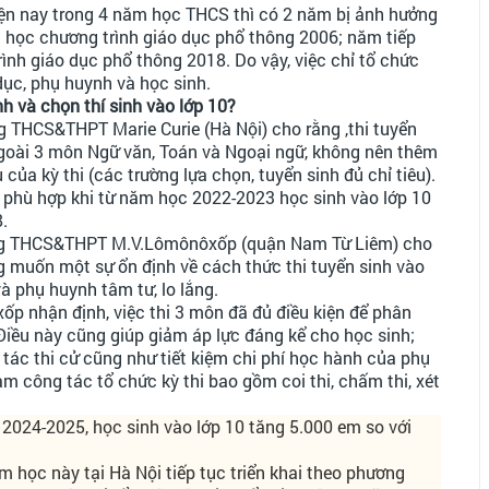
hiện nay trong 4 năm học THCS thì có 2 năm bị ảnh hưởng
 học chương trình giáo dục phổ thông 2006; năm tiếp
ình giáo dục phổ thông 2018. Do vậy, việc chỉ tổ chức
dục, phụ huynh và học sinh.
nh và chọn thí sinh vào lớp 10?
 THCS&THPT Marie Curie (Hà Nội) cho rằng ,thi tuyển
ngoài 3 môn Ngữ văn, Toán và Ngoại ngữ, không nên thêm
của kỳ thi (các trường lựa chọn, tuyển sinh đủ chỉ tiêu).
 phù hợp khi từ năm học 2022-2023 học sinh vào lớp 10
.
ờng THCS&THPT M.V.Lômônôxốp (quận Nam Từ Liêm) cho
g muốn một sự ổn định về cách thức thi tuyển sinh vào
và phụ huynh tâm tư, lo lắng.
 nhận định, việc thi 3 môn đã đủ điều kiện để phân
. Điều này cũng giúp giảm áp lực đáng kể cho học sinh;
tác thi cử cũng như tiết kiệm chi phí học hành của phụ
m công tác tổ chức kỳ thi bao gồm coi thi, chấm thi, xét
2024-2025, học sinh vào lớp 10 tăng 5.000 em so với
 học này tại Hà Nội tiếp tục triển khai theo phương