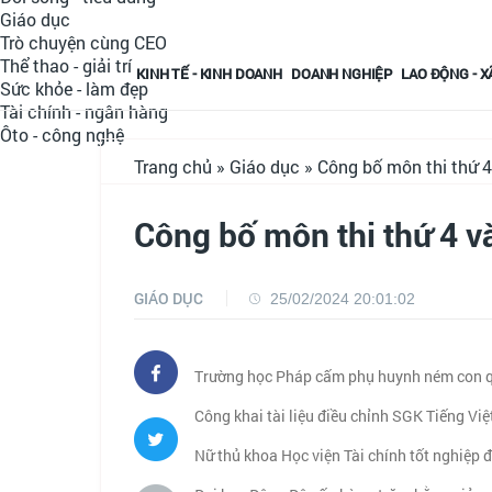
Giáo dục
Trò chuyện cùng CEO
Thể thao - giải trí
KINH TẾ - KINH DOANH
DOANH NGHIỆP
LAO ĐỘNG - X
Sức khỏe - làm đẹp
Tài chính - ngân hàng
Ôto - công nghệ
Trang chủ
»
Giáo dục
» Công bố môn thi thứ 4 
Công bố môn thi thứ 4 và
GIÁO DỤC
25/02/2024 20:01:02
Trường học Pháp cấm phụ huynh ném con 
Công khai tài liệu điều chỉnh SGK Tiếng Việ
Nữ thủ khoa Học viện Tài chính tốt nghiệp đ