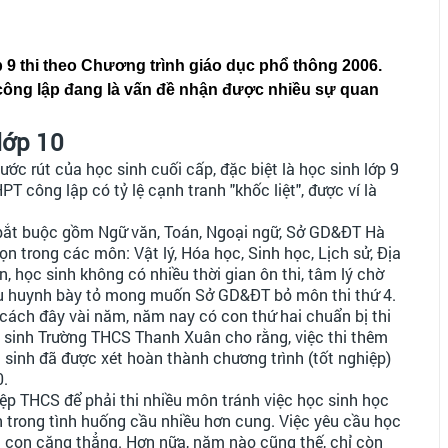
 9 thi theo Chương trình giáo dục phổ thông 2006.
0 công lập đang là vấn đề nhận được nhiều sự quan
lớp 10
ớc rút của học sinh cuối cấp, đặc biệt là học sinh lớp 9
HPT công lập có tỷ lệ cạnh tranh "khốc liệt", được ví là
bắt buộc gồm Ngữ văn, Toán, Ngoại ngữ, Sở GD&ĐT Hà
ọn trong các môn: Vật lý, Hóa học, Sinh học, Lịch sử, Địa
, học sinh không có nhiều thời gian ôn thi, tâm lý chờ
phụ huynh bày tỏ mong muốn Sở GD&ĐT bỏ môn thi thứ 4.
 cách đây vài năm, năm nay có con thứ hai chuẩn bị thi
c sinh Trường THCS Thanh Xuân cho rằng, việc thi thêm
 sinh đã được xét hoàn thành chương trình (tốt nghiệp)
0.
hiệp THCS để phải thi nhiều môn tránh việc học sinh học
ọn trong tình huống cầu nhiều hơn cung. Việc yêu cầu học
c con căng thẳng. Hơn nữa, năm nào cũng thế, chỉ còn