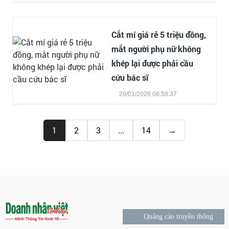
Cắt mí giá rẻ 5 triệu đồng,
mắt người phụ nữ không
khép lại được phải cầu
cứu bác sĩ
29/01/2026 08:58:37
1
2
3
...
14
→
Quảng cáo truyền thông