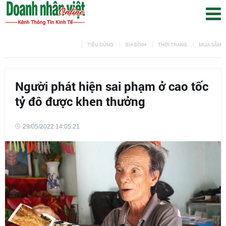
TIÊU DÙNG
GIA ĐÌNH
THỜI TRANG
MUA SẮM
Người phát hiện sai phạm ở cao tốc
tỷ đô được khen thưởng
29/05/2022 14:05:21