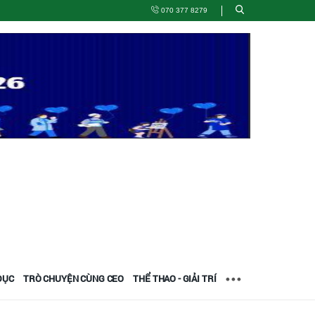
070 377 8279
DỤC
TRÒ CHUYỆN CÙNG CEO
THỂ THAO - GIẢI TRÍ