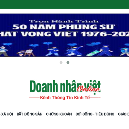
 XÃ HỘI
BẤT ĐỘNG SẢN
CHỨNG KHOÁN
ĐỜI SỐNG - TIÊU DÙNG
GIÁO 