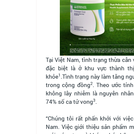
Tại Việt Nam, tình trạng thừa cân
đặc biệt là ở khu vực thành th
1
khỏe
.Tình trạng này làm tăng n
2
trong cộng đồng
. Theo ước tín
không lây nhiễm là nguyên nhân
3
74% số ca tử vong
.
“Chúng tôi rất phấn khởi với việ
Nam. Việc giới thiệu sản phẩm m