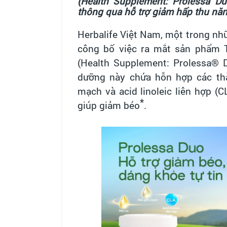
(
Health Supplement: Prolessa Du
thông qua
hỗ trợ giảm hấp thu nă
Herbalife Việt Nam, một trong nh
công bố việc ra mắt sản phẩm 
(Health Supplement: Prolessa® D
dưỡng này
chứa hỗn hợp các th
mạch và acid linoleic liên hợp
(C
*
giúp giảm béo
.