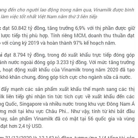
mang đến cho người lao động trong năm qua, Vinamilk được bình
 làm việc tốt nhất Việt Nam năm thứ 3 liên tiếp
c
đạt 50.842 tỷ đồng, tăng trưởng 6,9% với thị phần được giữ
 lược tiếp thị phù hợp. Tính riêng MCM, doanh thu thuần đạt
so với cùng kỳ 2019 và hoàn thành 97% kế hoạch năm.
i
đạt 8.794 tỷ đồng, trong đó xuất khẩu trực tiếp đóng góp
hánh nước ngoài đóng góp 3.233 tỷ đồng. Với mức tăng trưởng
, hoạt động xuất khẩu của Vinamilk trong năm 2020 đã tạo
 khó khăn chung, đóng góp tích cực cho ngành sữa cả nước.
ục đẩy mạnh các sản phẩm xuất khẩu thế mạnh sang các thị
lk liên tiếp ghi nhận tin tức tích cực về xuất khẩu đến các
ng Quốc, Singapore và nhiều nước trong khu vực Đông Nam Á
ường mới tại khu vực Châu Phi… Như vậy, tính từ khi bắt đầu
nay, sản phẩm Vinamilk đã có mặt tại 56 quốc gia và vùng
đạt hơn 2,4 tỷ USD.
iểm 31/12/2020 là 12.142 tỷ đồng, tương ứng 1/4 tổng tài sản