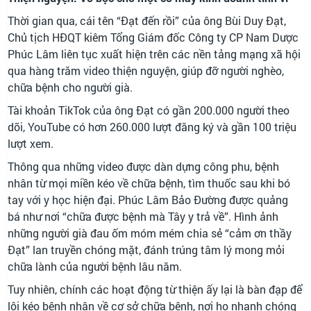
Thời gian qua, cái tên “Đạt đến rồi” của ông Bùi Duy Đạt,
Chủ tịch HĐQT kiêm Tổng Giám đốc Công ty CP Nam Dược
Phúc Lâm liên tục xuất hiện trên các nền tảng mạng xã hội
qua hàng trăm video thiện nguyện, giúp đỡ người nghèo,
chữa bệnh
cho người già.
Tài khoản TikTok của ông Đạt có gần 200.000 người theo
dõi, YouTube có hơn 260.000 lượt đăng ký và gần 100 triệu
lượt xem.
Thông qua những video được dàn dựng công phu, bệnh
nhân từ mọi miền kéo về chữa bệnh, tìm thuốc sau khi bó
tay với y học hiện đại. Phúc Lâm Bảo Đường được quảng
bá như nơi “chữa được bệnh mà Tây y trả về”. Hình ảnh
những người già đau ốm móm mém chia sẻ “cảm ơn thầy
Đạt” lan truyền chóng mặt, đánh trúng tâm lý mong mỏi
chữa lành của người bệnh lâu năm.
Tuy nhiên, chính các hoạt động từ thiện ấy lại là bàn đạp để
lôi kéo bệnh nhân về cơ sở chữa bệnh, nơi họ nhanh chóng