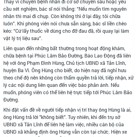
Thay vì chuyển bệnh nhân đi cơ sở chuyên sâu hoặc yêu
cầu xét nghiệm, bác sĩ nói thẳng: “Nếu muốn tìm nguyên
nhân thì mai đi chụp. Còn không thì ở lại đây, tôi chữa
luôn”. Khi phóng viên nói chưa sẵn sàng, bác sĩ liền chèo
kéo: “Cứ lấy thuốc về dùng cho đỡ đau đã, rồi quay lại làm
vật lý trị liệu sau”.
Liên quan đến những bất thường trong hoạt động khám,
chữa bệnh tại Phúc Lâm Bảo Đường, Báo Lao Động đã liên
hệ với ông Phạm Đình Hùng, Chủ tịch UBND xã Tản Lĩnh,
huyện Ba Vì. Ông Hùng cho biết, do hiện nay đã nghỉ hưu
theo chế độ nên không còn thẩm quyền trả lời, tiếp nhận, xử
lý các nội dung liên quan đến việc báo phản ánh. Nếu
muốn, phóng viên có thể liên hệ trực tiếp tới Phúc Lâm Bảo
Đường.
Khi đặt vấn đề về người tiếp nhận vị trí thay ông Hùng là ai,
ông Hùng trả lời "không biết". Tuy nhiên, khi đến trụ sở
UBND xã Tản Lĩnh để liên hệ làm việc, nhiều cán bộ của
UBND xã khẳng định ông Hùng vẫn còn tại chức. Hiện xe