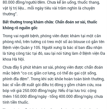
80.000 đồng/người/đêm. Chưa kể ăn uống, thuốc thang,
vật lý trị liệu… mỗi ngày tiêu vài trăm nghìn là chuyện
thường”.
Bất thường trong khám chữa: Chẩn đoán sơ sài, thuốc
không rõ nguồn gốc
Trong vai người bệnh, phóng viên được khám tại một căn
phòng nhỏ, trên tường có treo một số áo blouse có gắn tên
Bệnh viện Quân y 105. Người xưng là bác sĩ ban đầu nhận
là từng công tác tại đó, sau lại nói từng làm ở Bệnh viện Đa
khoa Hà Nội.
Chưa đầy 5 phút khám sơ sài, phóng viên được chẩn đoán
mắc bệnh “co cơ, giãn cơ lưng, có thể do gai cột sống,
phình đĩa đệm”. Trong khi sức khỏe hoàn toàn bình thường,
bác sĩ vẫn đề xuất gói điều trị đông y gồm châm cứu, xoa
bóp với giá 250.000 đồng/ngày. Nếu ở lại lưu trú: cộng
thêm 150.000 đồng/ngày - tổng 400.000 đồng/ngày, chưa
tính tiền thuốc.