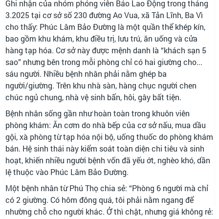
Ghi nhận của nhóm phóng viên Báo Lao Động trong tháng
3.2025 tại cơ sở số 230 đường Ao Vua, xã Tản Lĩnh, Ba Vì
cho thấy: Phúc Lâm Bảo Đường là một quần thể khép kín,
bao gồm khu khám, khu điều trị, lưu trú, ăn uống và cửa
hàng tạp hóa. Cơ sở này được mệnh danh là “khách sạn 5
sao” nhưng bên trong mỗi phòng chỉ có hai giường cho...
sáu người. Nhiều bệnh nhân phải nằm ghép ba
người/giường. Trên khu nhà sàn, hàng chục người chen
chúc ngủ chung, nhà vệ sinh bẩn, hôi, gây bất tiện.
Bệnh nhân sống gần như hoàn toàn trong khuôn viên
phòng khám: Ăn cơm do nhà bếp của cơ sở nấu, mua dầu
gội, xà phòng từ tạp hóa nội bộ, uống thuốc do phòng khám
bán. Hệ sinh thái này kiểm soát toàn diện chi tiêu và sinh
hoạt, khiến nhiều người bệnh vốn đã yếu ớt, nghèo khó, dần
lệ thuộc vào Phúc Lâm Bảo Đường.
Một bệnh nhân từ Phú Thọ chia sẻ: “Phòng 6 người mà chỉ
có 2 giường. Có hôm đông quá, tôi phải nằm ngang để
nhường chỗ cho người khác. Ở thì chật, nhưng giá không rẻ: