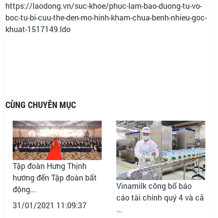
https://laodong.vn/suc-khoe/phuc-lam-bao-duong-tu-vo-
boc-tu-bi-cuu-the-den-mo-hinh-kham-chua-benh-nhieu-goc-
khuat-1517149.ldo
CÙNG CHUYÊN MỤC
Tập đoàn Hưng Thịnh
hướng đến Tập đoàn bất
Vinamilk công bố báo
động...
cáo tài chính quý 4 và cả
31/01/2021 11:09:37
...