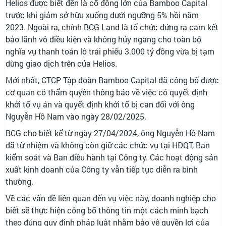
Helios được biết đến là cổ đông lớn của Bamboo Capital
trước khi giảm sở hữu xuống dưới ngưỡng 5% hồi năm
2023. Ngoài ra, chính BCG Land là tổ chức đứng ra cam kết
bảo lãnh vô điều kiện và không hủy ngang cho toàn bộ
nghĩa vụ thanh toán lô trái phiếu 3.000 tỷ đồng vừa bị tạm
dừng giao dịch trên của Helios.
Mới nhất, CTCP Tập đoàn Bamboo Capital đã công bố được
cơ quan có thẩm quyền thông báo về việc có quyết định
khởi tố vụ án và quyết định khởi tố bị can đối với ông
Nguyễn Hồ Nam vào ngày 28/02/2025.
BCG cho biết kể từ ngày 27/04/2024, ông Nguyễn Hồ Nam
đã từ nhiệm và không còn giữ các chức vụ tại HĐQT, Ban
kiểm soát và Ban điều hành tại Công ty. Các hoạt động sản
xuất kinh doanh của Công ty vẫn tiếp tục diễn ra bình
thường.
Về các vấn đề liên quan đến vụ việc này, doanh nghiệp cho
biết sẽ thực hiện công bố thông tin một cách minh bạch
theo đúng quy định pháp luật nhằm bảo vệ quyền lợi của