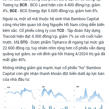
Tương tự,
BCR
- BCG Land hiện còn 4.400 đồng/cp, giảm
4%;
BGE
- BCG Energy đạt 5.600 đồng/cp, giảm hơn 8%.
Ngoài ra, một số mã thuộc hệ sinh thái Bamboo Capital
cũng như liên quan tới ông Nguyễn Hồ Nam cũng diễn biến
kém sắc. Cổ phiếu công ty con
TCD
- Tập đoàn Xây dựng
Tracodi hiện đạt 4.300 đồng/cp, giảm 7% so với cuối tuần
trước. Mã
DTG
- Dược phẩm Tipharco đi ngang tại mức giá
22.600 đồng cp, tuy nhiên nhìn rộng hơn cổ phiếu vẫn đang
quãng sụt giảm, so với đỉnh giá hồi tháng 4/2024 thị giá đã
mất gần 40%.
Không những giảm giá mạnh, loạt cổ phiếu “họ” Bamboo
Capital còn ghi nhận thanh khoản đột biến dưới áp lực bán
của nhà đầu tư.