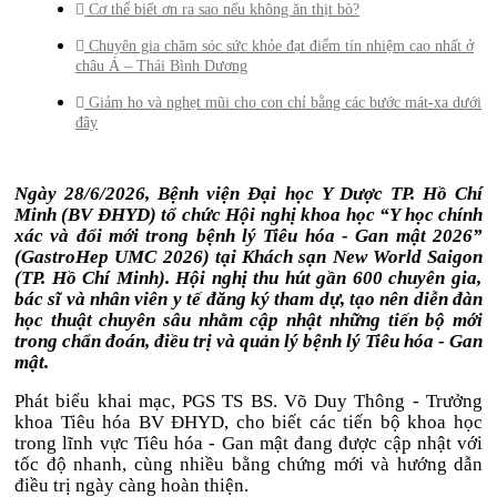
Cơ thể biết ơn ra sao nếu không ăn thịt bò?
Chuyên gia chăm sóc sức khỏe đạt điểm tín nhiệm cao nhất ở
châu Á – Thái Bình Dương
Giảm ho và nghẹt mũi cho con chỉ bằng các bước mát-xa dưới
đây
Ngày 28/6/2026, Bệnh viện Đại học Y Dược TP. Hồ Chí
Minh (BV ĐHYD) tổ chức Hội nghị khoa học “Y học chính
xác và đổi mới trong bệnh lý Tiêu hóa - Gan mật 2026”
(GastroHep UMC 2026) tại Khách sạn New World Saigon
(
TP. Hồ Chí Minh
)
. Hội nghị thu hút
gần
600 chuyên gia,
bác sĩ và nhân viên y tế đăng ký tham dự, tạo nên diễn đàn
học thuật chuyên sâu nhằm cập nhật những tiến bộ mới
trong chẩn đoán, điều trị và quản lý bệnh lý Tiêu hóa - Gan
mật.
Phát biểu khai mạc, PGS TS BS. Võ Duy Thông - Trưởng
khoa Tiêu hóa BV ĐHYD,
cho biết các tiến bộ khoa học
trong lĩnh vực Tiêu hóa - Gan mật đang được cập nhật với
tốc độ nhanh, cùng nhiều bằng chứng mới và hướng dẫn
điều trị ngày càng hoàn thiện.