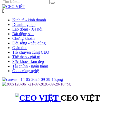
Kinh tế - kinh doanh
Doanh nghiệp
Lao động - Xã hội
Bất động sản
Chứng khoán
Đời sống - tiêu dùng
Giáo dục
Trò chuyện cùng CEO
Thể thao - giải trí
Sức khỏe - làm đẹp
Tài chính - ngân hàng
Ôto - công nghệ
CEO VIỆT