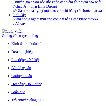
Chuyên gia chăm sóc sức khỏe đạt điểm tín nhiệm cao nhất
ở châu Á – Thái Bình Dương
Giảm ho và nghẹt mũi cho con chỉ bằng các bước mát-xa
dưới đây
Quảng cáo truyền thông
Kinh tế - kinh doanh
Doanh nghiệp
Lao động - Xã hội
Bất động sản
Chứng khoán
Đời sống - tiêu dùng
Giáo dục
Trò chuyện cùng CEO