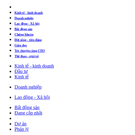
Kinh tế - kinh doanh
Doanh nghiệp
Lao động - Xã hội
Bất động sản
Chứng khoán
Đời sống - tiêu dùng
Giáo dục
Trò chuyện cùng CEO
Thể thao - giải trí
Kinh tế - kinh doanh
Đầu tư
Kinh tế
Doanh nghiệp
Lao động - Xã hội
Bất động sản
Đang cập nhật
Dự án
Pháp lý