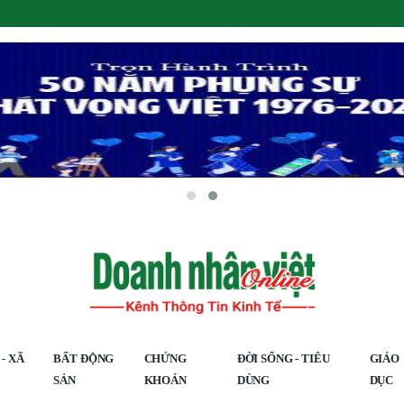
- XÃ
BẤT ĐỘNG
CHỨNG
ĐỜI SỐNG - TIÊU
GIÁO
SẢN
KHOÁN
DÙNG
DỤC