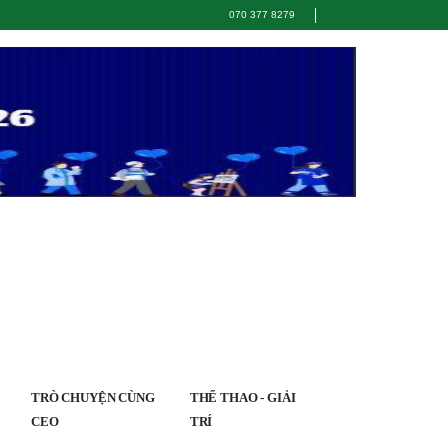
070 377 8279
TRÒ CHUYỆN CÙNG
THỂ THAO - GIẢI
CEO
TRÍ