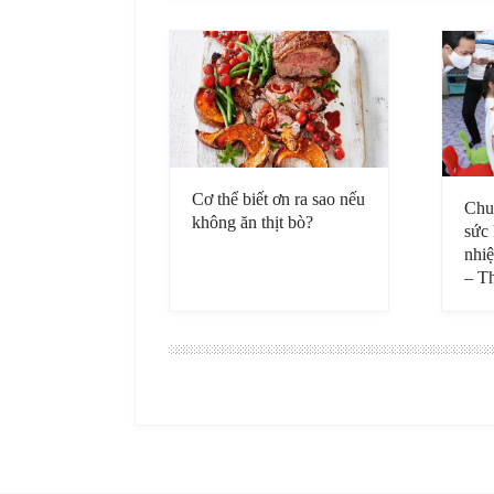
Cơ thể biết ơn ra sao nếu
Chu
không ăn thịt bò?
sức 
nhi
– T