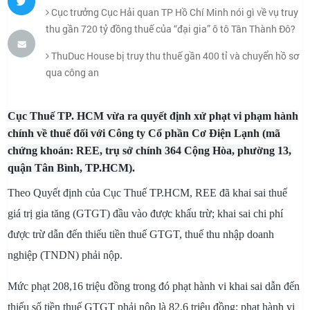
Cục trưởng Cục Hải quan TP Hồ Chí Minh nói gì về vụ truy
thu gần 720 tỷ đồng thuế của “đại gia” ô tô Tân Thành Đô?
ThuDuc House bị truy thu thuế gần 400 tỉ và chuyển hồ sơ
qua công an
Cục Thuế TP. HCM vừa ra quyết định xử phạt vi phạm hành
chính về thuế đối với Công ty Cổ phần Cơ Điện Lạnh (mã
chứng khoán: REE, trụ sở chính 364 Cộng Hòa, phường 13,
quận Tân Bình, TP.HCM).
Theo Quyết định của Cục Thuế TP.HCM, REE đã khai sai thuế
giá trị gia tăng (GTGT) đầu vào được khấu trừ; khai sai chi phí
được trừ dẫn đến thiếu tiền thuế GTGT, thuế thu nhập doanh
nghiệp (TNDN) phải nộp.
Mức phạt 208,16 triệu đồng trong đó phạt hành vi khai sai dẫn đến
thiếu số tiền thuế GTGT phải nộp là 82,6 triệu đồng; phạt hành vi