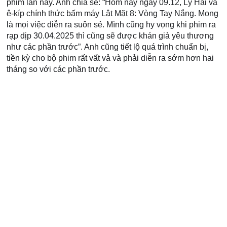
phim lần này. Anh chia sẻ: “Hôm này ngày 09.12, Lý Hải và 
ê-kíp chính thức bấm máy Lật Mặt 8: Vòng Tay Nắng. Mong 
là mọi việc diễn ra suôn sẻ. Mình cũng hy vọng khi phim ra 
rạp dịp 30.04.2025 thì cũng sẽ được khán giả yêu thương 
như các phần trước”. Anh cũng tiết lộ quá trình chuẩn bị, 
tiền kỳ cho bộ phim rất vất vả và phải diễn ra sớm hơn hai 
tháng so với các phần trước.