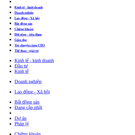
Kinh tế - kinh doanh
Doanh nghiệp
Lao động - Xã hội
Bất động sản
Chứng khoán
Đời sống - tiêu dùng
Giáo dục
Trò chuyện cùng CEO
Thể thao - giải trí
Kinh tế - kinh doanh
Đầu tư
Kinh tế
Doanh nghiệp
Lao động - Xã hội
Bất động sản
Đang cập nhật
Dự án
Pháp lý
Chứng khoán