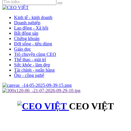
Kinh tế - kinh doanh
Doanh nghiệp
Lao động - Xã hội
Bất động sản
Chứng khoán
Đời sống - tiêu dùng
Giáo dục
Trò chuyện cùng CEO
Thể thao - giải trí
Sức khỏe - làm đẹp
Tài chính - ngân hàng
Ôto - công nghệ
CEO VIỆT