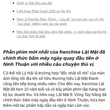
Nghệ sĩ Ánh Hoa qua đời
Liên hoan Phim Israel 2020 tại Hà Nội
Nhạc sĩ Nguyễn Phúc Thiện - "cha đẻ" loạt hit bức xúc về việc
"xài chùa" những sáng tác của mình
Hứa thật nhiều thất hứa cũng thật nhiều, vị giám khảo quyền lực
của Rap Việt đã phải
Phần phim mới nhất của franchise Lật Mặt đã 
chính thức bấm máy ngày quay đầu tiên ở 
Ninh Thuận với nhiều câu chuyện thú vị.
Có thể nói Lý Hải là trường hợp “độc nhất vô nhị” của màn 
ảnh rộng nội địa khi sở hữu thương hiệu Lật Mặt thành 
công liên tiếp trong nhiều năm. Cho đến nay, franchise Lật 
Mặt đã hơn 10 năm tuổi và có bảy phần phim lập hàng loạt 
kỷ lục doanh thu. Và hôm nay, Lật Mặt 8: Vòng Tay Nắng đã 
chính thức bấm máy ngày đầu tiên ở Ninh Thuận, hứa hẹn 
thêm một tác phẩm hấp dẫn và ngập tràn cảm xúc. 