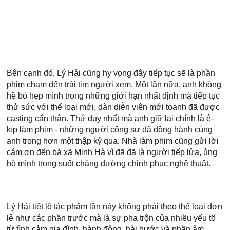
Bên cạnh đó, Lý Hải cũng hy vọng đây tiếp tục sẽ là phần 
phim chạm đến trái tim người xem. Một lần nữa, anh không 
hề bó hẹp mình trong những giới hạn nhất định mà tiếp tục 
thử sức với thể loại mới, dàn diễn viên mới toanh đã được 
casting cẩn thận. Thứ duy nhất mà anh giữ lại chính là ê-
kíp làm phim - những người cộng sự đã đồng hành cùng 
anh trong hơn một thập kỷ qua. Nhà làm phim cũng gửi lời 
cám ơn đến bà xã Minh Hà vì đã đã là người tiếp lửa, ủng 
hộ mình trong suốt chặng đường chinh phục nghệ thuật.
Lý Hải tiết lộ tác phẩm lần này không phải theo thể loại đơn 
lẻ như các phần trước mà là sự pha trộn của nhiều yếu tố 
từ tình cảm gia đình, hành động, hài hước và phần âm 