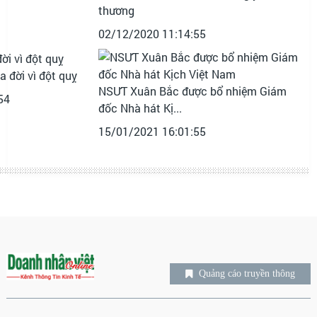
thương
02/12/2020 11:14:55
a đời vì đột quỵ
NSƯT Xuân Bắc được bổ nhiệm Giám
54
đốc Nhà hát Kị...
15/01/2021 16:01:55
Quảng cáo truyền thông