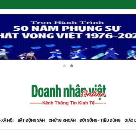
 XÃ HỘI
BẤT ĐỘNG SẢN
CHỨNG KHOÁN
ĐỜI SỐNG - TIÊU DÙNG
GIÁO 