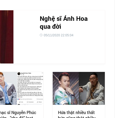
Nghệ sĩ Ánh Hoa
qua đời
05/11/2020 22:05:04
hạc sĩ Nguyễn Phúc
Hứa thật nhiều thất
iện - "cha đẻ" loạt
hứa cũng thật nhiều,