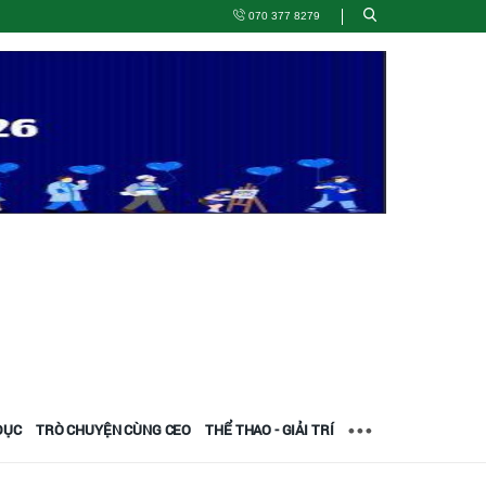
070 377 8279
DỤC
TRÒ CHUYỆN CÙNG CEO
THỂ THAO - GIẢI TRÍ