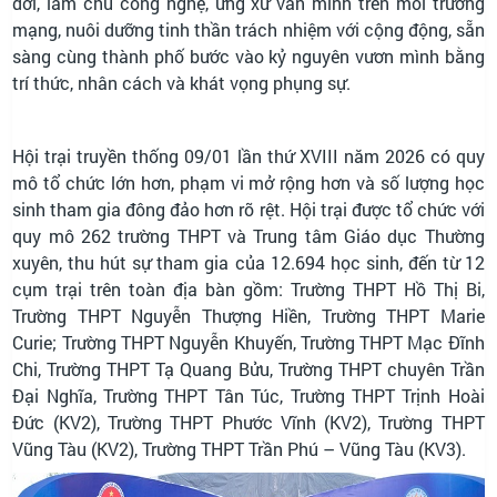
đời, làm chủ công nghệ, ứng xử văn minh trên môi trường
mạng, nuôi dưỡng tinh thần trách nhiệm với cộng động, sẵn
sàng cùng thành phố bước vào kỷ nguyên vươn mình bằng
trí thức, nhân cách và khát vọng phụng sự.
Hội trại truyền thống 09/01 lần thứ XVIII năm 2026 có quy
mô tổ chức lớn hơn, phạm vi mở rộng hơn và số lượng học
sinh tham gia đông đảo hơn rõ rệt. Hội trại được tổ chức với
quy mô 262 trường THPT và Trung tâm Giáo dục Thường
xuyên, thu hút sự tham gia của 12.694 học sinh, đến từ 12
cụm trại trên toàn địa bàn gồm: Trường THPT Hồ Thị Bi,
Trường THPT Nguyễn Thượng Hiền, Trường THPT Marie
Curie; Trường THPT Nguyễn Khuyến, Trường THPT Mạc Đĩnh
Chi, Trường THPT Tạ Quang Bửu, Trường THPT chuyên Trần
Đại Nghĩa, Trường THPT Tân Túc, Trường THPT Trịnh Hoài
Đức (KV2), Trường THPT Phước Vĩnh (KV2), Trường THPT
Vũng Tàu (KV2), Trường THPT Trần Phú – Vũng Tàu (KV3).