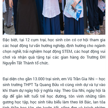
Đặc biệt, tại 12 cụm trại, học sinh còn có cơ hội tham gia
các hoạt động tư vấn hướng nghiệp, định hướng cho ngành
chọn nghề, trải nghiệm hoạt động STEM, các hoạt động vui
chơi và nhận quà tặng tại các gian hàng do Trường ĐH
Nguyễn Tất Thành tổ chức.
Đại diện cho gần 13.000 trại sinh, em Vũ Trần
Gia Nhi – học
sinh trường THPT Tạ Quang Bửu vô cùng vinh dự và tự vào
khi tham dự ngày hội ý nghĩa này. Theo Gia Nhi, ngày hội là
dịp để gắn kết tuổi trẻ học đường, tôn vinh những tấm
gương học tập, học sinh tiêu biểu làm theo lời Bác, lan tỏa
tinh thần học tập, rèn luyện tốt, sống đẹp và trách nhiệm