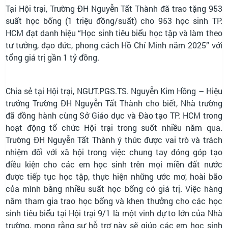
Tại Hội trại, Trường ĐH Nguyễn Tất Thành đã trao tặng 953
suất học bổng (1 triệu đồng/suất) cho 953 học sinh TP.
HCM đạt danh hiệu “Học sinh tiêu biểu học tập và làm theo
tư tưởng, đạo đức, phong cách Hồ Chí Minh năm 2025” với
tổng giá trị gần 1 tỷ đồng.
Chia sẻ tại Hội trại, NGƯT.PGS.TS. Nguyễn Kim Hồng – Hiệu
trưởng Trường ĐH Nguyễn Tất Thành cho biết, Nhà trường
đã đồng hành cùng Sở Giáo dục và Đào tạo TP. HCM trong
hoạt động tổ chức Hội trại trong suốt nhiều năm qua.
Trường ĐH Nguyễn Tất Thành ý thức được vai trò và trách
nhiệm đối với xã hội trong việc chung tay đóng góp tạo
điều kiện cho các em học sinh trên mọi miền đất nước
được tiếp tục học tập, thực hiện những ước mơ, hoài bão
của mình bằng nhiều suất học bổng có giá trị. Việc hàng
năm tham gia trao học bổng và khen thưởng cho các học
sinh tiêu biểu tại Hội trại 9/1 là một vinh dự to lớn của Nhà
trường, mong rằng sự hỗ trợ này sẽ giúp các em học sinh