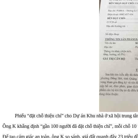
Phiếu “đặt chỗ thiện chí” cho Dự án Khu nhà ở xã hội trung 
Ông K khẳng định “gần 100 người đã đặt chỗ thiện chí”, mỗi chỗ 10 t
Để tạo cảm giác an toàn, ông K so sánh, giá đất quanh đây 23 triệu đ