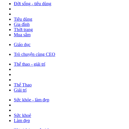
Đời sống - tiêu dùng
Tiêu dùng
Gia đình
Thời trang
Mua sắm
Giáo dục
Trò chuyện cùng CEO
Thể thao - giải trí
Thể Thao
Giải trí
Sức khỏe - làm đẹp
Sức khoẻ
Làm đẹp