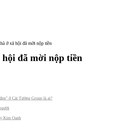
à ở xã hội đã mời nộp tiền
 hội đã mời nộp tiền
“đen” ở Cát Tường Group là ai?
 người
 ty Kim Oanh