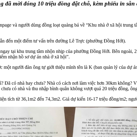
 đã mời đóng 10 triệu đồng đặt chỗ, kèm phiếu in sẵn 
fanpage và người dùng đồng loạt quảng bá về “Khu nhà ở xã hội trung
dẫn đến một điểm tư vấn trên đường Lê Trực (phường Đồng Hới).
ấn ngay tại khu trung tâm nhộn nhịp của phường Đồng Hới. Bên ngoài, 2 
iểm nhận hồ sơ dự án nhà ở xã hội”.
 một người đàn ông tự giới thiệu mình tên là K (ban quản lý của dự á
gì? Đã có nhà hay chưa? Nhà có cách nơi làm việc hơn 30km không? Và
chưa có nhà và thu nhập bình quân không vượt quá 20 triệu đồng, ông K
ện tích từ 36,1m2 đến 74,3m2. Giá dự kiến 16-17 triệu đồng/m2; người