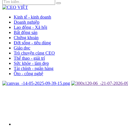
Kinh tế - kinh doanh
Doanh nghiệp
Lao động - Xã hội
Bất động sản
Chứng khoán
Đời sống - tiêu dùng
Giáo dục
Trò chuyện cùng CEO
Thể thao - giải trí
Sức khỏe - làm đẹp
Tài chính - ngân hàng
Ôto - công nghệ