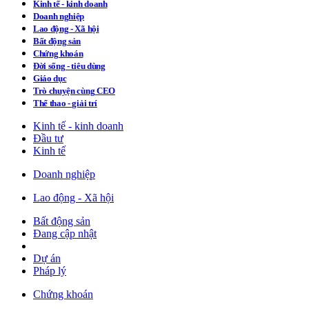
Kinh tế - kinh doanh
Doanh nghiệp
Lao động - Xã hội
Bất động sản
Chứng khoán
Đời sống - tiêu dùng
Giáo dục
Trò chuyện cùng CEO
Thể thao - giải trí
Kinh tế - kinh doanh
Đầu tư
Kinh tế
Doanh nghiệp
Lao động - Xã hội
Bất động sản
Đang cập nhật
Dự án
Pháp lý
Chứng khoán