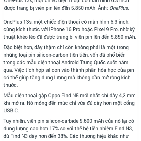
OnePlus 13s, một chiếc điện thoại có màn hình 6.3 inch
được trang bị viên pin lên đến 5.850 mAh. Ảnh:
OnePlus.
OnePlus 13s, một chiếc điện thoại có màn hình 6.3 inch,
cùng kích thước với iPhone 16 Pro hoặc Pixel 9 Pro, nhờ kỹ
thuật khéo léo đã được trang bị viên pin lên đến 5.850 mAh.
Đặc biệt hơn, đây thậm chí còn không phải là một trong
những loại pin silicon-carbon tiên tiến, vốn đã phổ biến
trong các mẫu điện thoại Android Trung Quốc suốt năm
qua. Việc tích hợp silicon vào thành phần hóa học của pin
có thể giúp tăng dung lượng mà không cần mở rộng kích
thước.
Mẫu điện thoại gập Oppo Find N5 mới nhất chỉ dày 4,2 mm
khi mở ra. Nó mỏng đến mức chỉ vừa đủ dày hơn một cổng
USB-C.
Tuy nhiên, viên pin silicon-carbide 5.600 mAh của nó lại có
dung lượng cao hơn 17% so với thế hệ tiền nhiệm Find N3,
dù Find N3 dày hơn đến 38%. Các thương hiệu khác như