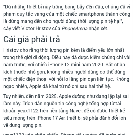
"Dù những thiết bị này trông bóng bẩy đến đâu, chúng đã vi
phạm quy tắc vàng của một chiếc smartphone thành công
là đừng mang đến cho người dùng thời lượng pin tệ hại",
cây viết Victor Hristov của
PhoneArena
nhận xét.
Cái giá phải trả
Hristov cho rằng thời lượng pin kém là điểm yếu lớn nhất
trong thế giới di động. Điều này đã được kiểm chứng chỉ vài
năm trước, với chiếc iPhone 12 mini năm 2020. Bất chấp
kích thước nhỏ gọn, không nhiều người dùng có thể dùng
một chiếc điện thoại với nỗi lo lắng pin cạn liên tục. Không
ngạc nhiên, Apple đã khai tử nó chỉ sau hai thế hệ.
Tuy nhiên, đến năm 2025, Apple dường như đang lặp lại sai
lầm này. Trích dẫn nguồn tin công nghệ tổng hợp từ tài
khoản yeux1122 trên nền tảng Naver, để có được thiết kế
siêu mỏng trên iPhone 17 Air, thiết bị sẽ phải đánh đổi lớn
về dung lượng pin.
yeux1122 xác nhận chiếc iPhone siêu mỏng đã bước giai