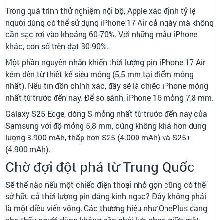
Trong quá trình thử nghiệm nội bộ, Apple xác định tỷ lệ
người dùng có thể sử dụng iPhone 17 Air cả ngày mà không
cần sạc rơi vào khoảng 60-70%. Với những mẫu iPhone
khác, con số trên đạt 80-90%.
Một phần nguyên nhân khiến thời lượng pin iPhone 17 Air
kém đến từ thiết kế siêu mỏng (5,5 mm tại điểm mỏng
nhất). Nếu tin đồn chính xác, đây sẽ là chiếc iPhone mỏng
nhất từ trước đến nay. Để so sánh, iPhone 16 mỏng 7,8 mm.
Galaxy S25 Edge, dòng S mỏng nhất từ trước đến nay của
Samsung với độ mỏng 5,8 mm, cũng không khá hơn dung
lượng 3.900 mAh, thấp hơn S25 (4.000 mAh) và S25+
(4.900 mAh).
Chờ đợi đột phá từ Trung Quốc
Sẽ thế nào nếu một chiếc điện thoại nhỏ gọn cũng có thể
sở hữu cả thời lượng pin đáng kinh ngạc? Đây không phải
là một điều viển vông. Các thương hiệu như OnePlus đang
cho thấy người dùng không cần phải lựa chọn giữa một