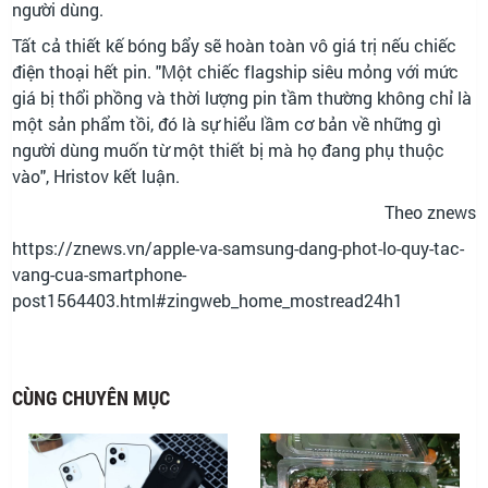
người dùng.
Tất cả thiết kế bóng bẩy sẽ hoàn toàn vô giá trị nếu chiếc
điện thoại hết pin. "Một chiếc flagship siêu mỏng với mức
giá bị thổi phồng và thời lượng pin tầm thường không chỉ là
một sản phẩm tồi, đó là sự hiểu lầm cơ bản về những gì
người dùng muốn từ một thiết bị mà họ đang phụ thuộc
vào", Hristov kết luận.
Theo znews
https://znews.vn/apple-va-samsung-dang-phot-lo-quy-tac-
vang-cua-smartphone-
post1564403.html#zingweb_home_mostread24h1
CÙNG CHUYÊN MỤC