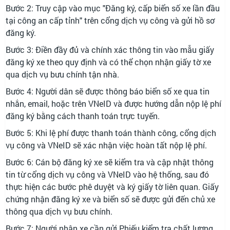
Bước 2: Truy cập vào mục "Đăng ký, cấp biển số xe lần đầu
tại công an cấp tỉnh" trên cổng dịch vụ công và gửi hồ sơ
đăng ký.
Bước 3: Điền đầy đủ và chính xác thông tin vào mẫu giấy
đăng ký xe theo quy định và có thể chọn nhận giấy tờ xe
qua dịch vụ bưu chính tận nhà.
Bước 4: Người dân sẽ được thông báo biển số xe qua tin
nhắn, email, hoặc trên VNeID và được hướng dẫn nộp lệ phí
đăng ký bằng cách thanh toán trực tuyến.
Bước 5: Khi lệ phí được thanh toán thành công, cổng dịch
vụ công và VNeID sẽ xác nhận việc hoàn tất nộp lệ phí.
Bước 6: Cán bộ đăng ký xe sẽ kiểm tra và cập nhật thông
tin từ cổng dịch vụ công và VNeID vào hệ thống, sau đó
thực hiện các bước phê duyệt và ký giấy tờ liên quan. Giấy
chứng nhận đăng ký xe và biển số sẽ được gửi đến chủ xe
thông qua dịch vụ bưu chính.
Bước 7: Người nhận xe cần gửi Phiếu kiểm tra chất lượng